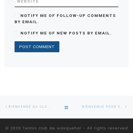
WEBSITE
NOTIFY ME OF FOLLOW-UP COMMENTS
BY EMAIL.
NOTIFY ME OF NEW POSTS BY EMAIL.
Post
Previous
Ne
BACK
BIENVENUE AU CLUB HOUSE!
BIENVENUE POUR CETTE NOUVELLE SAISON 2024 /2025!
navigation
post
po
TO
© 2026
Tennis club de wasquehal
– All rights reserved
POST